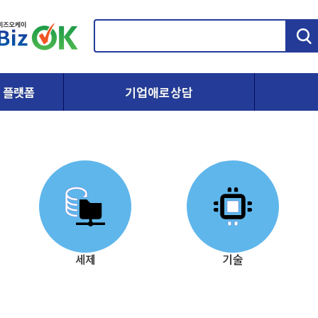
검
색
 플랫폼
기업애로상담
세제
기술