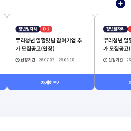
기
업
지
원
청년일자리
D-2
청년일자리
신
청
뿌리청년 일할맛남 참여기업 추
뿌리청년 일
더
가 모집공고(연장)
가 모집공고(
보
기
신청기간
26.07.03 ~ 26.08.10
신청기간
26
자세히보기