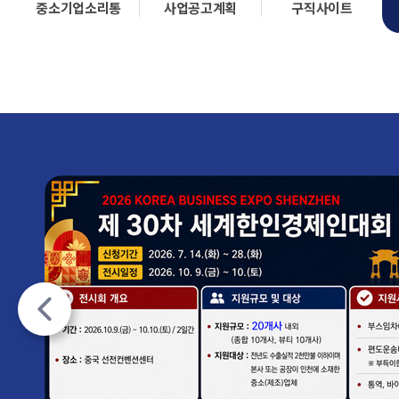
중소기업소리통
사업공고계획
구직사이트
팝
업
존