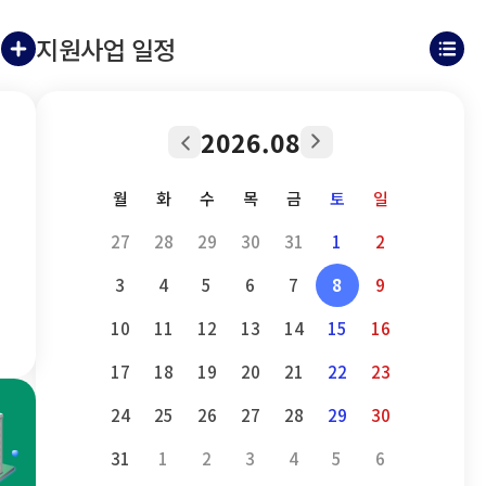
지원사업 일정
공
지
달
지
원
사
사
음
항
업
다
2026.08
이
더
일
보
전
정
월
화
수
목
금
토
일
기
더
달
보
27
28
29
30
31
1
2
기
3
4
5
6
7
8
9
10
11
12
13
14
15
16
17
18
19
20
21
22
23
24
25
26
27
28
29
30
31
1
2
3
4
5
6