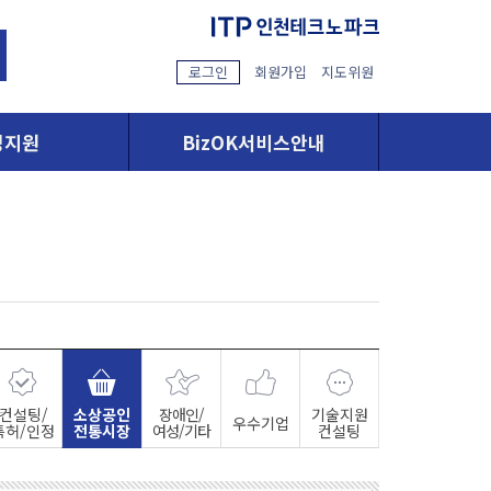
로그인
회원가입
지도위원
영지원
BizOK서비스안내
컨설팅/
소상공인
장애인/
기술지원
우수기업
특허/인정
전통시장
여성/기타
컨설팅