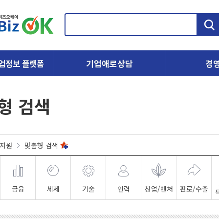
검
색
업정보 플랫폼
기업애로상담
경
형 검색
지원
맞춤형 검색
금융
세제
기술
인력
창업/벤처
판로/수출