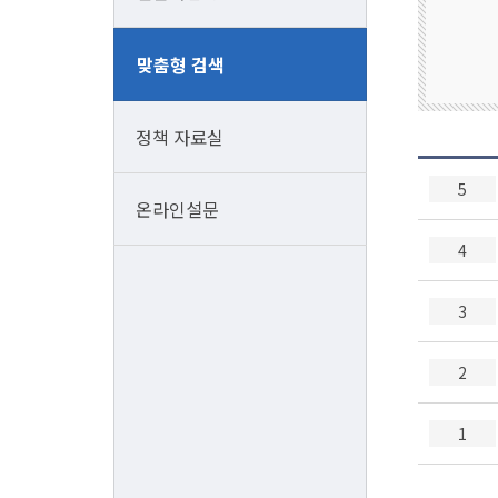
소
맞춤형 검색
상
공
인
정책 자료실
전
5
통
온라인설문
시
4
장
3
2
1