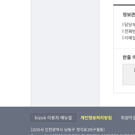
정보
담당부
전화번호
이메일
한줄 
bizok 이용자 매뉴얼
개인정보처리방침
회원약
[21554] 인천광역시 남동구 정각로29(구월동)