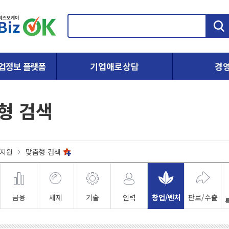
검
색
업정보 플랫폼
기업애로상담
경
형 검색
지원
맞춤형 검색
금융
세제
기술
인력
창업/벤처
판로/수출