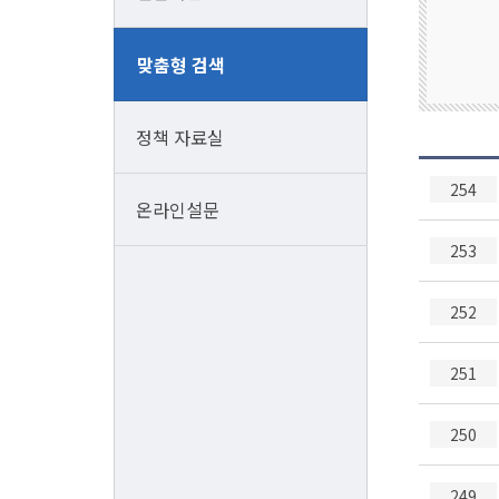
창
맞춤형 검색
업/
벤
처
정책 자료실
254
온라인설문
253
252
251
250
249