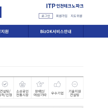
로그인
회원가입
지도위원
영지원
BizOK서비스안내
컨설팅/
소상공인
장애인/
기술지원
우수기업
특허/인정
전통시장
여성/기타
컨설팅