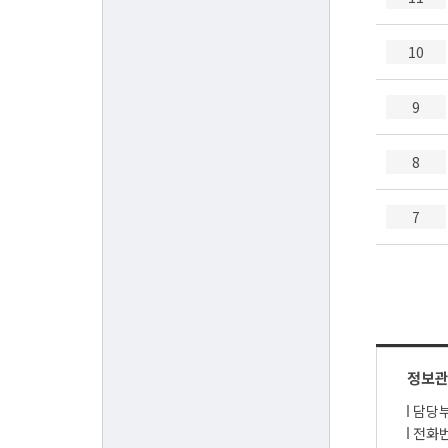
10
9
8
7
정보
담당부
전화번호