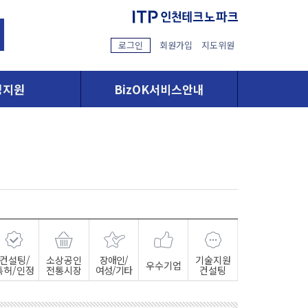
로그인
회원가입
지도위원
영지원
BizOK서비스안내
컨설팅/
소상공인
장애인/
기술지원
우수기업
특허/인정
전통시장
여성/기타
컨설팅