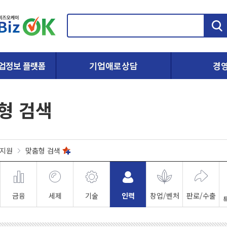
검
색
업정보 플랫폼
기업애로상담
경
형 검색
지원
맞춤형 검색
금융
세제
기술
인력
창업/벤처
판로/수출