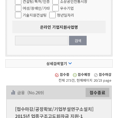
컨설팅/특허/인증
소상공인전통시장
여성/장애인/기타
우수기업
기술지원컨설팅
청년일자리
온라인 기업지원사업명
상세검색열기
접수중
접수예정
접수마감
전체 273건, 현재페이지 20/23 page
금융
(No.269)
접수종료
[접수마감/공장확보/기업부설연구소설치]
2015년 업종구조고도화자금 지원-1