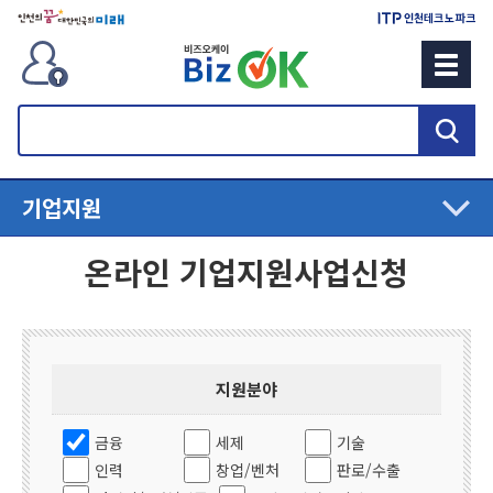
검
색
기업지원
온라인 기업지원사업신청
지원분야
금융
세제
기술
인력
창업/벤처
판로/수출