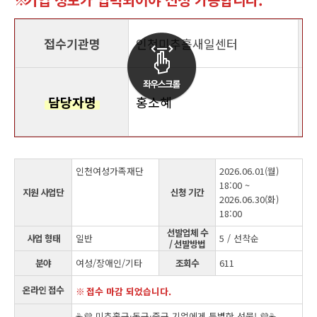
접수기관명
인천미추홀새일센터
담당자명
홍소혜
인천여성가족재단
2026.06.01(월)
18:00 ~
지원 사업단
신청 기간
2026.06.30(화)
18:00
선발업체 수
사업 형태
일반
5 / 선착순
/ 선발방법
분야
여성/장애인/기타
조회수
611
온라인 접수
접수 마감 되었습니다.
☕💜 미추홀구·동구·중구 기업에게 특별한 선물! 💜☕