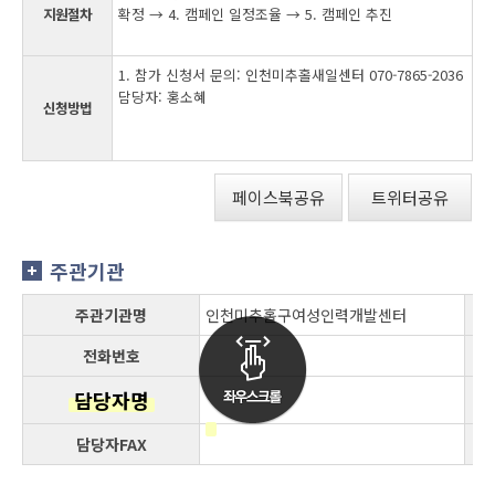
지원절차
확정 → 4. 캠페인 일정조율 → 5. 캠페인 추진
1. 참가 신청서 문의: 인천미추홀새일센터 070-7865-2036
담당자: 홍소혜
신청방법
페이스북공유
트위터공유
주관기관
주관기관명
인천미추홀구여성인력개발센터
전화번호
담당자명
담당자FAX