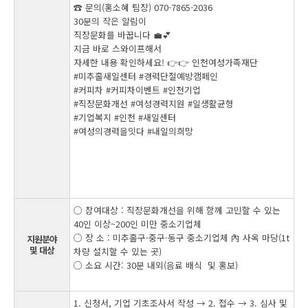
☎️ 문의(홍소혜 팀장) 070-7865-2036
30분의 작은 알림이
직장문화를 바꿉니다 💼💕
지금 바로 스와이프해서
자세한 내용 확인하세요! 👉👉
인천여성가족재단
#미추홀새일센터 #경력단절예방캠페인
#커피차 #커피차이벤트 #인천기업
#직장문화개선 #여성경력지원 #일생활균형
#기업복지 #인천 #새일센터
#여성의경력을잇다 #내일의희망
○ 참여대상 : 직장문화개선을 위해 함께 고민할 수 있는
40인 이상~200인 미만 중소기업체
○ 장 소 : 미추홀구·중구·동구 중소기업체 內 사옥 마당(1t
지원분야
및 대상
차량 설치할 수 있는 곳)
○ 소요 시간: 30분 내외(음료 배식 및 홍보)
1. 신청서, 기업 기초조사서 작성 → 2. 접수 → 3. 심사 및