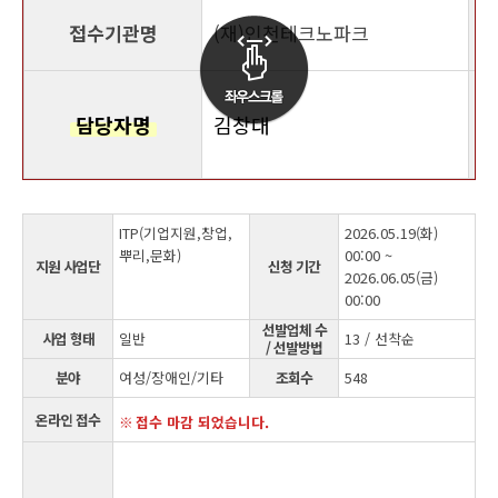
접수기관명
(재)인천테크노파크
담당자명
김창대
ITP(기업지원,창업,
2026.05.19(화)
뿌리,문화)
00:00 ~
지원 사업단
신청 기간
2026.06.05(금)
00:00
선발업체 수
사업 형태
일반
13 / 선착순
/ 선발방법
분야
여성/장애인/기타
조회수
548
온라인 접수
접수 마감 되었습니다.