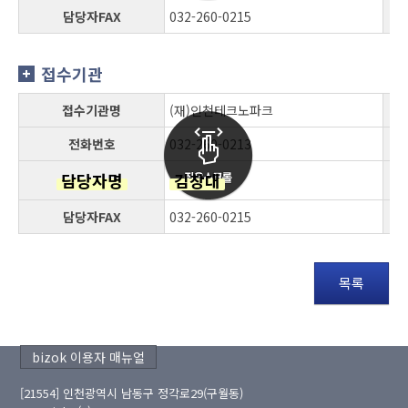
담당자FAX
032-260-0215
접수기관
접수기관명
(재)인천테크노파크
전화번호
032-260-0213
담당자명
김창대
담당자FAX
032-260-0215
목록
bizok 이용자 매뉴얼
[21554] 인천광역시 남동구 정각로29(구월동)