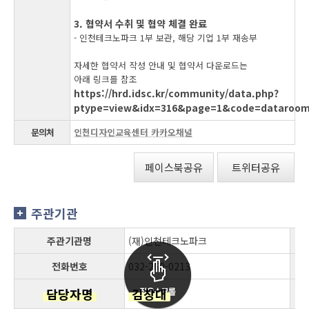
3. 협약서 수취 및 협약 체결 완료
- 인천테크노파크 1부 보관, 해당 기업 1부 재송부
자세한 협약서 작성 안내 및 협약서 다운로드는
아래 링크를 참조
https://hrd.idsc.kr/community/data.php?
ptype=view&idx=316&page=1&code=dataroo
문의처
인천
디자인교육센터 카카오채널
페이스북공유
트위터공유
주관기관
주관기관명
(재)인천테크노파크
전화번호
032-260-0213
담당자명
김창대