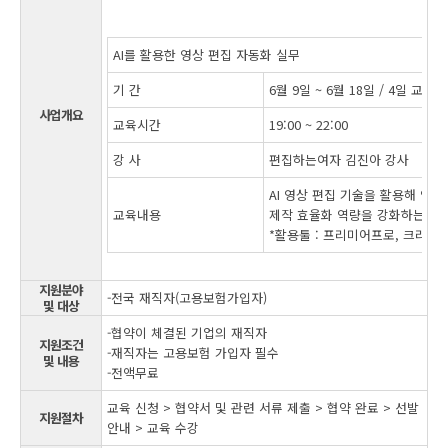
AI를 활용한 영상 편집 자동화 실무
기 간
6월 9일 ~ 6월 18일 / 4일 교육 /
사업개요
교육시간
19:00 ~ 22:00
강 사
편집하는여자 김진아 강사
AI 영상 편집 기술을 활용해 영상
교육내용
제작 효율화 역량을 강화하는 실
*활용툴 : 프리미어프로, 크리에
지원분야
-전국 재직자(고용보험가입자)
및 대상
-협약이 체결된 기업의 재직자
지원조건
-재직자는 고용보험 가입자 필수
및 내용
-전액무료
교육 신청 > 협약서 및 관련 서류 제출 > 협약 완료 > 선발
지원절차
안내 > 교육 수강