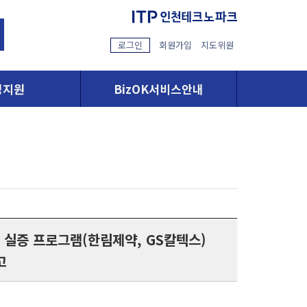
로그인
회원가입
지도위원
영지원
BizOK서비스안내
 실증 프로그램(한림제약, GS칼텍스)
고