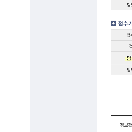
담
접수
접
담
담
정보