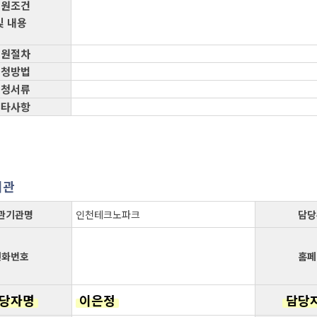
지원조건
및 내용
지원절차
신청방법
신청서류
기타사항
기관
관기관명
인천테크노파크
담당
전화번호
홈페
당자명
이은정
담당