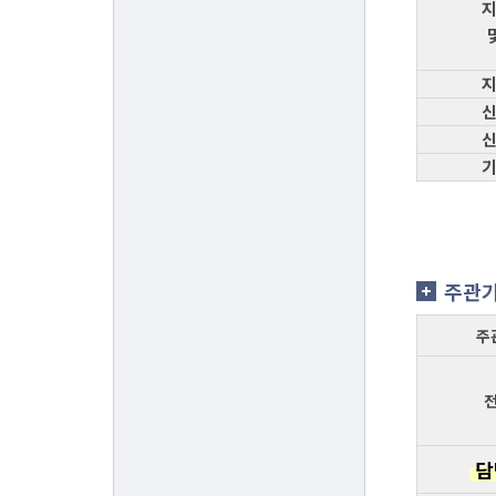
주관
주
담