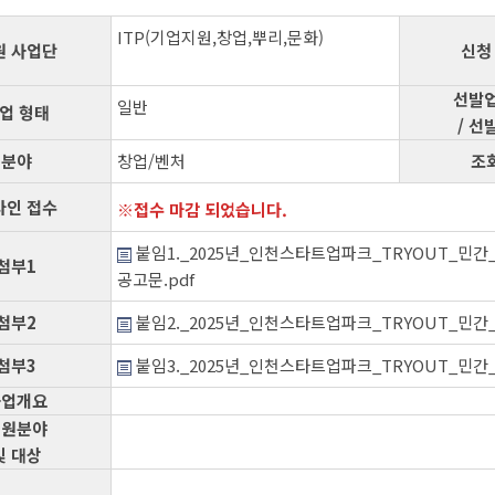
ITP(기업지원,창업,뿌리,문화)
원 사업단
신청
선발업
일반
업 형태
/ 선
분야
창업/벤처
조
라인 접수
접수 마감 되었습니다.
붙임1._2025년_인천스타트업파크_TRYOUT_민
첨부1
공고문.pdf
첨부2
붙임2._2025년_인천스타트업파크_TRYOUT_민
첨부3
붙임3._2025년_인천스타트업파크_TRYOUT_민
사업개요
지원분야
및 대상