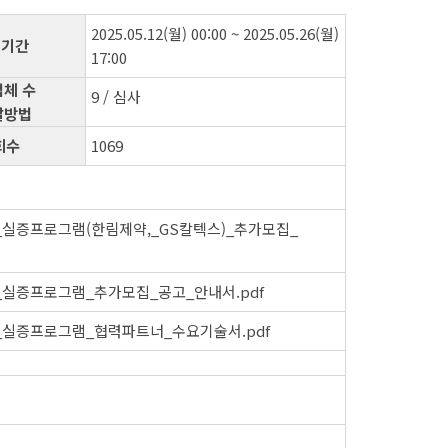
2025.05.12(월) 00:00 ~ 2025.05.26(월)
 기간
17:00
체 수
9 / 심사
발방법
회수
1069
간_실증프로그램(한림제약,_GS칼텍스)_추가모집_
간_실증프로그램_추가모집_공고_안내서.pdf
간_실증프로그램_협력파트너_수요기술서.pdf