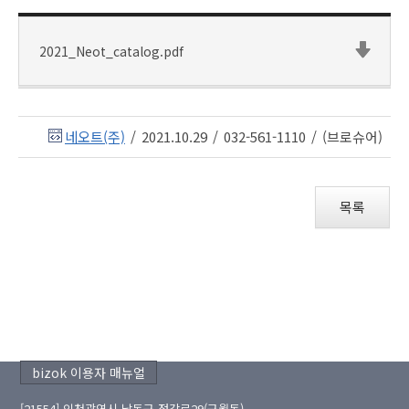
2021_Neot_catalog.pdf
네오트(주)
/
2021.10.29
/
032-561-1110
/
(브로슈어)
목록
bizok 이용자 매뉴얼
[21554] 인천광역시 남동구 정각로29(구월동)