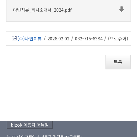
다빈치뷰_회사소개서_2024.pdf
(주)다빈치뷰
/
2026.02.02
/
032-715-6384
/
(브로슈어)
목록
bizok 이용자 매뉴얼
[21554] 인천광역시 남동구 정각로29(구월동)