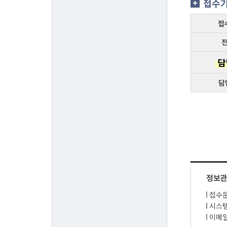
접수
접
담
담
정보
접수문
시스템
이메일