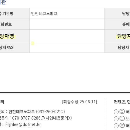
기관
수기관명
인천테크노파크
담당
전화번호
홈페
당자명
담당
당자FAX
담당자
관리
[최종수정 25.06.11]
컨텐츠 
의 : 인천테크노파크 (032-260-0212)
매
문의 : 070-8787-8286,7(사업내용문의X)
보
 :
jhlee@dofnet.kr
매