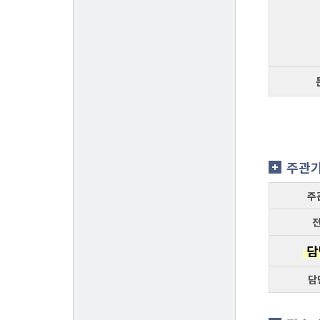
주관
주
담
담