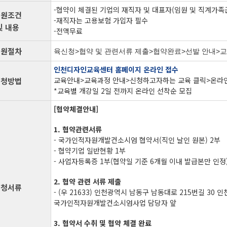
-협약이 체결된 기업의 재직자 및 대표자(임원 및 직계가
지원조건
-재직자는 고용보험 가입자 필수
및 내용
-전액무료
지원절차
육신청>협약 및 관련서류 제출>협약완료>선발 안내>교
인천디자인교육센터 홈페이지 온라인 접수
교육안내>교육과정 안내>신청하고자하는 교육 클릭>온라
신청방법
*교육별 개강일 2일 전까지 온라인 선착순 모집
[협약체결안내]
1. 협약관련서류
- 국가인적자원개발컨소시엄 협약서(직인 날인 원본) 2부
- 협약기업 일반현황 1부
- 사업자등록증 1부(협약일 기준 6개월 이내 발급본만 인정
2. 협약 관련 서류 제출
신청서류
- (우 21633) 인천광역시 남동구 남동대로 215번길 
국가인적자원개발컨소시엄사업 담당자 앞
3. 협약서 수취 및 협약 체결 완료