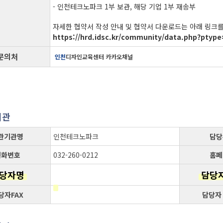
- 인천테크노파크 1부 보관, 해당 기업 1부 재송부
자세한 협약서 작성 안내 및 협약서 다운로드는 아래 링크
https://hrd.idsc.kr/community/data.php?pt
문의처
인천
디자인교육센터 카카오채널
기관
관기관명
인천테크노파크
담당
전화번호
032-260-0212
홈페
당자명
담당
당자FAX
담당자