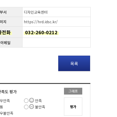
부서
디자인교육센터
이지
https://hrd.idsc.kr/
자전화
032-260-0212
 이메일
목록
그래프
만족도 평가
우만족
만족
통
불만족
우불만족