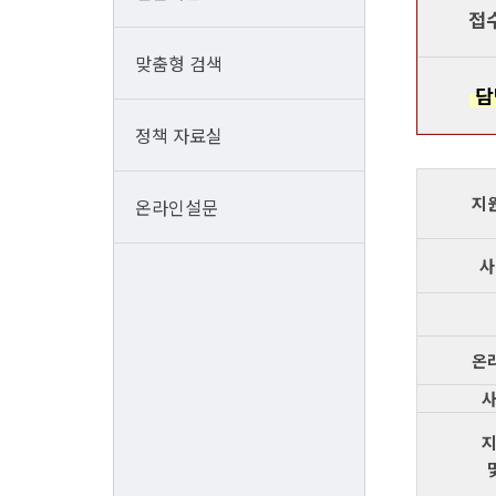
접
맞춤형 검색
담
정책 자료실
지
온라인설문
사
온