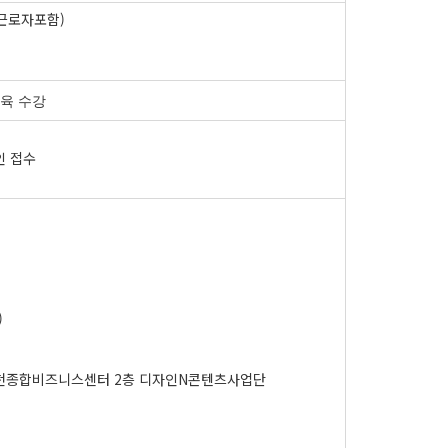
족근로자포함)
육 수강
인 접수
)
30 인천종합비즈니스센터 2층 디자인N콘텐츠사업단