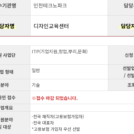
수기관명
인천테크노파크
담당
당자명
디자인교육센터
담당
ITP(기업지원,창업,뿌리,문화)
원 사업단
신청
선발업
일반
업 형태
/ 선
분야
기술
조
라인 접수
접수 마감 되었습니다.
사업개요
-전국 재직자(고용보험가입자)
지원분야
-전국 대표자
및 대상
*고용보험 가입자 우선 선발