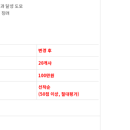
성과 달성 도모
출 장려
업
변경 후
20개사
100만원
선착순
(50점 이상, 절대평가)
업