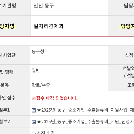
수기관명
인천 동구
담당
당자명
일자리경제과
담당
동구청
원 사업단
신청
선발업
일반
업 형태
/ 선
분야
판로/수출
조
라인 접수
접수 마감 되었습니다.
첨부1
★2025년_동구_중소기업_수출물류비_지원사업_재
첨부2
★2025년_동구_중소기업_수출물류비_지원_신청서_
❍ 추진 배경