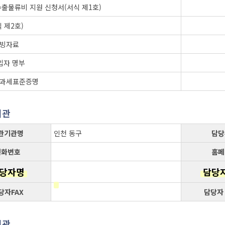
출물류비 지원 신청서(서식 제1호)
 제2호)
빙자료
입자 명부
과세표준증명
기관
관기관명
인천 동구
담당
전화번호
홈페
당자명
담당
당자FAX
담당자
기관