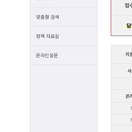
접
맞춤형 검색
담
정책 자료실
지
온라인설문
사
온