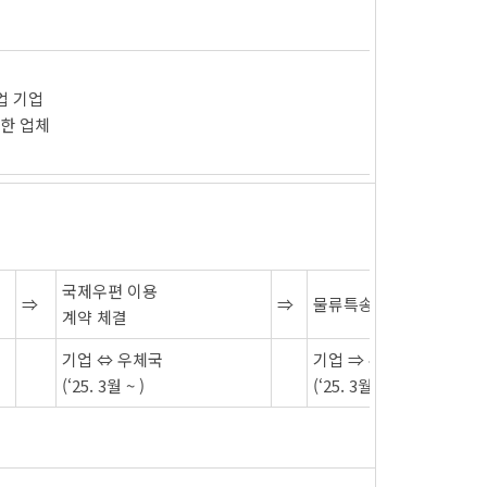
업 기업
이한 업체
국제우편 이용
⇒
⇒
물류특송
계약 체결
기업 ⇔ 우체국
기업 ⇒ 우체국
(‘25. 3월 ~ )
(‘25. 3월 ~ )