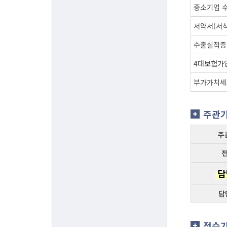
중소기업 수
서약서(서식
수출실적증
4대보험가
부가가치세
주관
주
담
담
접수