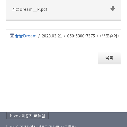
꿈을Dream__P.pdf
꿈을Dream
/
2023.03.21
/
050-5300-7375
/
(브로슈어)
목록
bizok 이용자 매뉴얼
[21554] 인천광역시 남동구 정각로29(구월동)