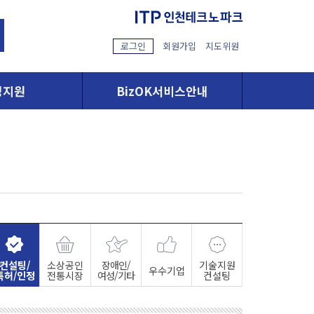
로그인
회원가입
지도위원
영지원
BizOK서비스안내
컨설팅/
소상공인
장애인/
기술지원
우수기업
특허/인정
전통시장
여성/기타
컨설팅