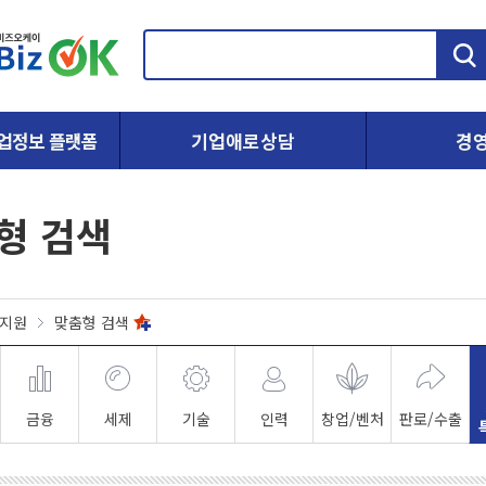
검
색
업정보 플랫폼
기업애로상담
경
형 검색
지원
맞춤형 검색
금융
세제
기술
인력
창업/벤처
판로/수출