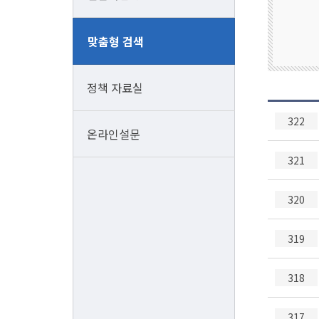
컨
맞춤형 검색
설
팅/
특
정책 자료실
허/
322
인
온라인설문
정
321
320
319
318
317