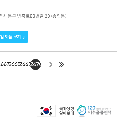
광역시 동구 방축로83번길 23 (송림동)
업 제품 보기
2667
2668
2669
2670