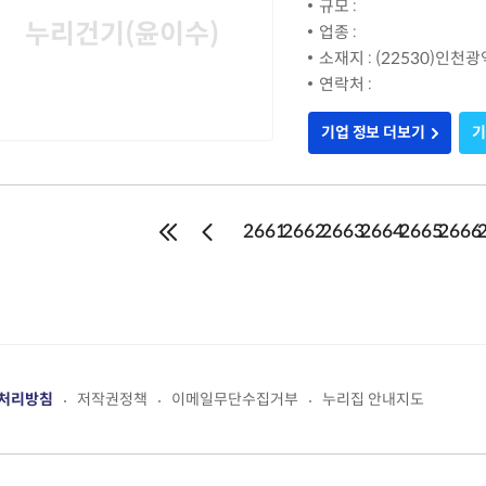
규모 :
누리건기(윤이수)
업종 :
소재지 : (22530)인천
연락처 :
기업 정보 더보기
기
2661
2662
2663
2664
2665
2666
처리방침
저작권정책
이메일무단수집거부
누리집 안내지도