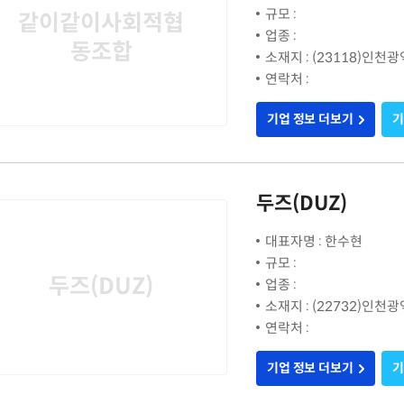
규모 :
같이같이사회적협
업종 :
동조합
소재지 : (23118)인천
연락처 :
기업 정보 더보기
기
두즈(DUZ)
대표자명 : 한수현
규모 :
두즈(DUZ)
업종 :
소재지 : (22732)인천
연락처 :
기업 정보 더보기
기