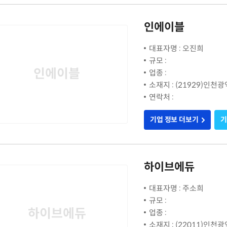
인에이블
대표자명 : 오진희
규모 :
인에이블
업종 :
소재지 : (21929)인천
연락처 :
기업 정보 더보기
기
하이브에듀
대표자명 : 주소희
규모 :
하이브에듀
업종 :
소재지 : (22011)인천