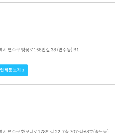
광역시 연수구 벚꽃로158번길 38 (연수동) B1
업 제품 보기
광역시 연수구 하모니로178번길 22, 7층 707-나68호(송도동)