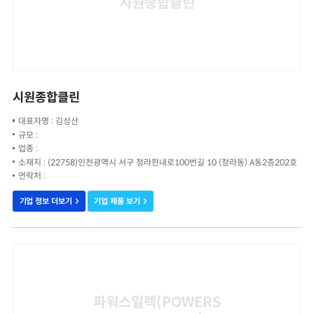
시원종합클린
시원종합클린
대표자명 : 김성산
규모 :
업종 :
소재지 : (22758)인천광역시 서구 청라한내로100번길 10 (청라동) A동2층202호
연락처 :
기업 정보 더보기
기업 제품 보기
파워스일렉(POWERS