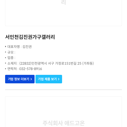
리
서인천김진권가구갤러리
대표자명 : 김진권
규모 :
업종 :
소재지 : (22832)인천광역시 서구 가정로151번길 25 (가좌동)
연락처 : 032-578-8916
기업 정보 더보기
기업 제품 보기
주식회사 애드고온