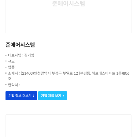
준에어시스템
준에어시스템
대표자명 : 김기영
규모 :
업종 :
소재지 : (21403)인천광역시 부평구 부일로 12 (부평동, 헤르메스아파트 1동)806
호
연락처 :
기업 정보 더보기
기업 제품 보기