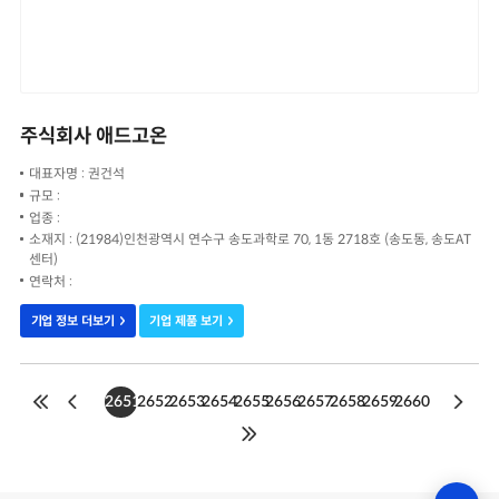
주식회사 애드고온
대표자명 : 권건석
규모 :
업종 :
소재지 : (21984)인천광역시 연수구 송도과학로 70, 1동 2718호 (송도동, 송도AT
센터)
연락처 :
기업 정보 더보기
기업 제품 보기
2651
2652
2653
2654
2655
2656
2657
2658
2659
2660