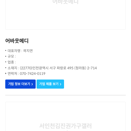
어바웃메디
어바웃메디
대표자명 : 곽지연
규모 :
업종 :
소재지 : (22770)인천광역시 서구 파랑로 495 (청라동) 2-714
연락처 : 070-7424-0119
기업 정보 더보기
기업 제품 보기
서인천김진권가구갤러