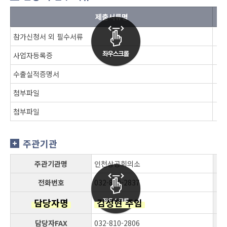
제출서류명
참가신청서 외 필수서류
사업자등록증
수출실적증명서
첨부파일
첨부파일
주관기관
주관기관명
인천상공회의소
전화번호
032-810-2837
담당자명
김성현 주임
담당자FAX
032-810-2806