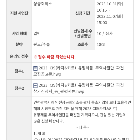
상공회의소
2023.10.31(화)
10:15 ~
지원 사업단
신청 기간
2023.11.07(화)
15:00
선발업체 수
사업 형태
일반
10 / 심사
/ 선발방법
분야
판로/수출
조회수
1805
온라인 접수
접수 마감 되었습니다.
2023_CIS(카자&키르)_유망제품_무역사절단_파견_
첨부1
모집공고문.hwp
2023_CIS(카자&키르)_유망제품_무역사절단_파견_
첨부2
참가신청서_등_관련서류.hwp
인천광역시와 인천상공회의소는 관내 중소기업의 보다 효율적인
해외 시장판로 개척 지원을 위해 2023 CIS(카자&키르)
유망제품 무역사절단을 파견할 계획이오니, 관심 있는 기업의
많은 신청 바랍니다.
- 다 음 -
1. 개 요
❍ 사 업 명 : 2023 CIS(카자&키르) 유망제품 무역사절단 파견