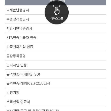
제출서류명
국세완납증명서
수출실적증명서
지방세완납증명서
FTA인증수출자 인증
가족친화기업 인증
공장등록증명
굿디자인 인증
규격인증-국내(KS,ISO)
규격인증-해외(CE,FCC,UL등)
비전기업
뿌리산업 인증서
수상경력(군구 및 유관기관 5년이내)