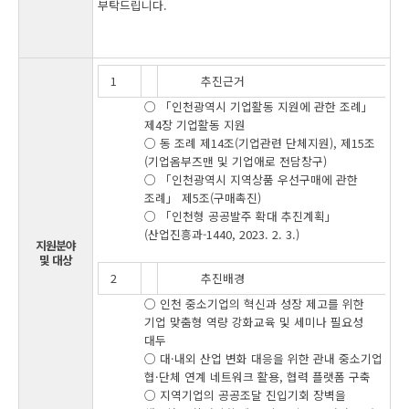
부탁드립니다.
1
추진근거
○ 「인천광역시 기업활동 지원에 관한 조례」
제4장 기업활동 지원
○ 동 조례 제14조(기업관련 단체지원), 제15조
(기업옴부즈맨 및 기업애로 전담창구)
○ 「인천광역시 지역상품 우선구매에 관한
조례」 제5조(구매촉진)
○ 「인천형 공공발주 확대 추진계획」
(산업진흥과-1440, 2023. 2. 3.)
지원분야
및 대상
2
추진배경
○ 인천 중소기업의 혁신과 성장 제고를 위한
기업 맞춤형 역량 강화교육 및 세미나 필요성
대두
○ 대·내외 산업 변화 대응을 위한 관내 중소기업
협·단체 연계 네트워크 활용, 협력 플랫폼 구축
○ 지역기업의 공공조달 진입기회 장벽을