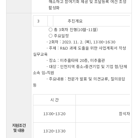
해소하고 참여기회 제공 및 조달등록 여건 조성
활성화
3
추진개요
○ 총 3회차 진행(10월~11월)
○ 주요일정
- 2회차 : 2023. 11. 2. (목), 13:00~16:30
- 주제 : R&D 과제 도출을 위한 사업계획서 작성
실무교육
- 장소 : 미추홀타워 20층, 미추홀관
- 대상 : 인천지역 중소•중견기업 및 기업 협/단체
소속 임•직원
- 주요내용 : 전문가 발표 및 의견교류, 질의응답
등
시 간
13:00~13:20
참석자 등록
지원조건
및 내용
13:20~13:30