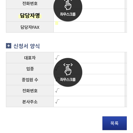
전화번호
담당자명
담당자FAX
신청서 양식
대표자
√
업종
√
종업원 수
√
전화번호
√
본사주소
√
목록