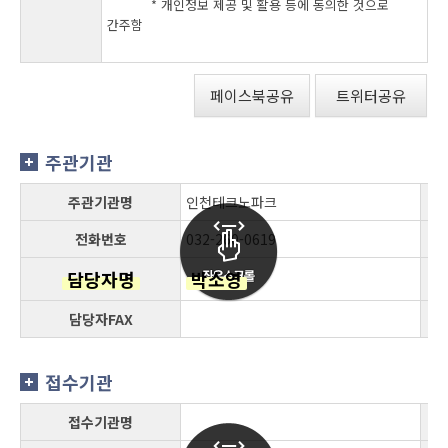
* 개인정보 제공 및 활용 등에 동의한 것으로
간주함
페이스북공유
트위터공유
주관기관
주관기관명
인천테크노파크
전화번호
032-260-0619
담당자명
박소영
담당자FAX
접수기관
접수기관명