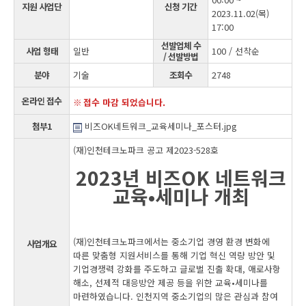
지원 사업단
신청 기간
2023.11.02(목)
17:00
선발업체 수
사업 형태
일반
100 / 선착순
/ 선발방법
분야
기술
조회수
2748
온라인 접수
접수 마감 되었습니다.
첨부1
비즈OK네트워크_교육세미나_포스터.jpg
(재)인천테크노파크 공고 제2023-528호
2023년 비즈OK 네트워크
교육•세미나 개최
(재)인천테크노파크에서는 중소기업 경영 환경 변화에
사업개요
따른 맞춤형 지원서비스를 통해 기업 혁신 역량 방안 및
기업경쟁력 강화를 주도하고 글로벌 진출 확대, 애로사항
해소, 선제적 대응방안 제공 등을 위한 교육•세미나를
마련하였습니다. 인천지역 중소기업의 많은 관심과 참여