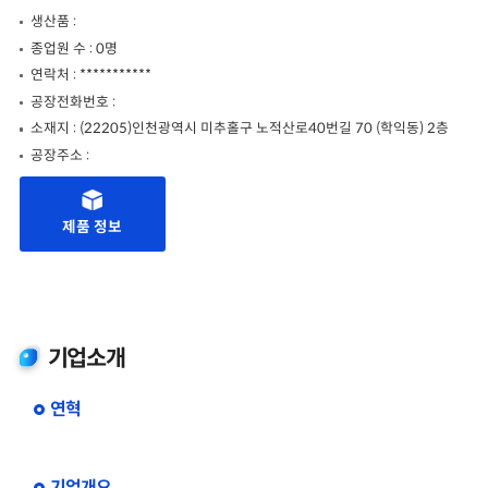
생산품 :
종업원 수 : 0명
연락처 : ***********
공장전화번호 :
소재지 : (22205)인천광역시 미추홀구 노적산로40번길 70 (학익동) 2층
공장주소 :
제품 정보
기업소개
연혁
기업개요