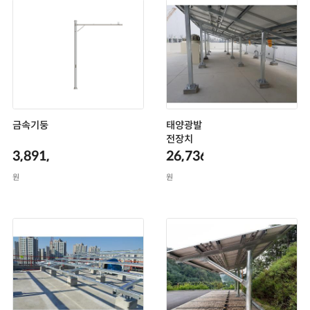
금속기둥
태양광발
전장치
3,891,000
26,736,000
원
원