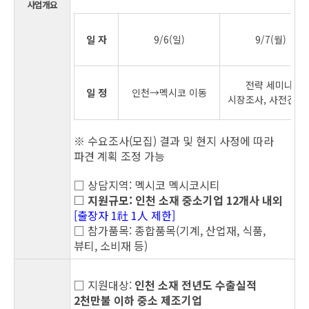
사업개요
일 자
9/6(일)
9/7(월)
전략 세미나,
일 정
인천→멕시코 이동
시장조사, 사전간담
※ 수요조사(모집) 결과 및 현지 사정에 따라
파견 계획 조정 가능
□ 상담지역: 멕시코 멕시코시티
□ 지원규모:
인천 소재 중소기업 12개사 내외
[출장자 1社 1人 제한]
□ 참가품목: 종합품목(기계, 산업재, 식품,
뷰티, 소비재 등)
□ 지원대상:
인천 소재 전년도 수출실적
2천만불 이하 중소 제조기업