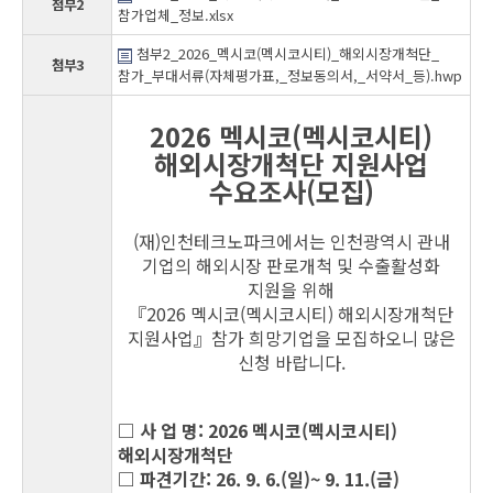
첨부2
참가업체_정보.xlsx
첨부2_2026_멕시코(멕시코시티)_해외시장개척단_
첨부3
참가_부대서류(자체평가표,_정보동의서,_서약서_등).hwp
2026 멕시코(멕시코시티)
해외시장개척단 지원사업
수요조사(모집)
(재)인천테크노파크에서는 인천광역시 관내
기업의 해외시장 판로개척 및 수출활성화
지원을 위해
『2026 멕시코(멕시코시티) 해외시장개척단
지원사업』참가 희망기업을 모집하오니 많은
신청 바랍니다.
□ 사 업 명: 2026 멕시코(멕시코시티)
해외시장개척단
□ 파견기간: 26. 9. 6.(일)~ 9. 11.(금)