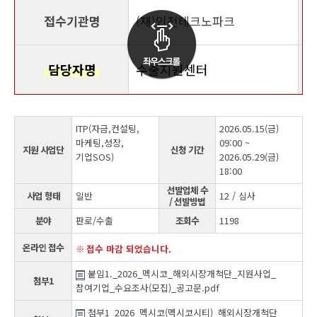
접수기관명
(재)인천테크노파크
담당자명
수출지원센터
ITP(자금,컨설팅,
2026.05.15(금)
마케팅,성장,
09:00 ~
지원 사업단
신청 기간
기업SOS)
2026.05.29(금)
18:00
선발업체 수
사업 형태
일반
12 / 심사
/ 선발방법
분야
판로/수출
조회수
1198
온라인 접수
접수 마감 되었습니다.
붙임1._2026_멕시코_해외시장개척단_지원사업_
첨부1
참여기업_수요조사(모집)_공고문.pdf
첨부1_2026_멕시코(멕시코시티)_해외시장개척단_