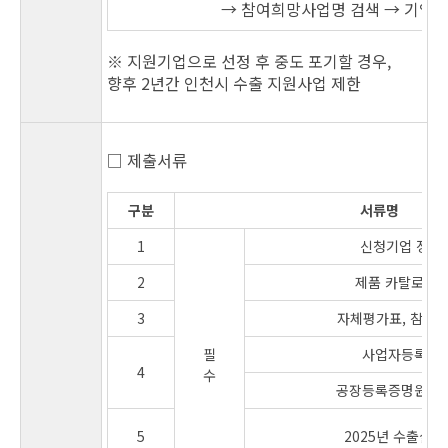
→ 참여희망사업명 검색 → 기업지
※ 지원기업으로 선정 후 중도 포기할 경우,
향후 2년간 인천시 수출 지원사업 제한
□ 제출서류
구분
서류명
1
신청기업 정보
2
제품 카탈로그(
3
자체평가표,
참가서
필
사업자등록증
4
수
공장등록증명원(인천
5
2025년 수출실