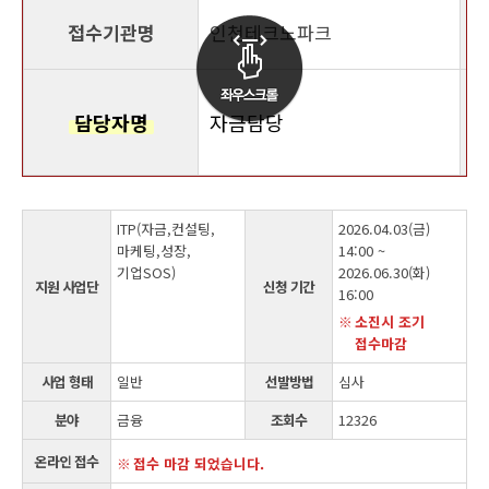
접수기관명
인천테크노파크
담당자명
자금담당
ITP(자금,컨설팅,
2026.04.03(금)
마케팅,성장,
14:00 ~
기업SOS)
2026.06.30(화)
지원 사업단
신청 기간
16:00
소진시 조기
접수마감
사업 형태
일반
선발방법
심사
분야
금융
조회수
12326
온라인 접수
접수 마감 되었습니다.