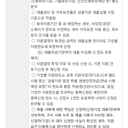
(신용보증기금, 기술보증기금, 인천신용보증재단 등) 별도
문의
○ 대출금리 및 이차보전율은 금융기관 대출실행 시점
기준으로 적용됨
○ 융자지원기간 중 휴·폐업하는 경우, 사업장(공장)
소재지가 관외로 이전하는 경우 이차보전 지원 중단, 회수
등의 조치를 받을 수 있음
○ 지원결정이 확정된 금액은 대출실행 전이라도 기업별
지원한도에 포함하여 산정
(단, 대출취급기한까지 대출 미실행 시 한도 포함
제외)
○ 지원결정 확정 이후 타 사업 신청 시, 기존 지원 건
포기신청 후 재신청 가능
○ 기업별 지원한도는 금회 지원사업(정기공고)과 별도
시행 중인 ‘금융기관 협업 특별 경영안정자금(연내 시행
예정 포함)’의 한도와 통합 적용(합산관리)되므로, 동일
기업의 지원한도를 초과하는 중복신청은 제한되며
중복신청 접수 시, 선접수 1건만 유효하며 나머지 신청은
반려될 수 있음
○ 제출 서류에 대한 책임은 신청자(신청기업 대표자)에게
귀속하며, 구비 서류 누락 등 제출 서류가 미비한 경우,
신청자(기업) 외 대리 신청한 사실이 확인된 경우, 지원
요건 미충족으로 판단하여 신청취소 처리할 수 있음