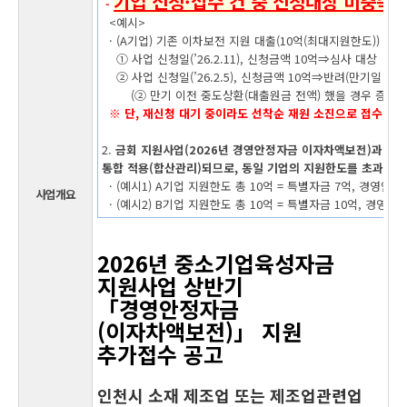
기업 신청·접수 건 중 신청대상 미충족(
-
<예시>
· (A기업) 기존 이차보전 지원 대출(10억(최대지원한도)) 만기⇒’
① 사업 신청일(’26.2.11), 신청금액 10억⇒심사 대상
② 사업 신청일(’26.2.5), 신청금액 10억⇒반려(만기일 이후
(② 만기 이전 중도상환(대출원금 전액) 했을 경우 증빙(상환
※ 단, 재신청 대기 중이라도 선착순 재원 소진으로 접수 마감
2.
금회 지원사업(2026년 경영안정자금 이자차액보전)과 별도
통합 적용(합산관리)되므로, 동일 기업의 지원한도를 초과하
· (예시1) A기업 지원한도 총 10억 = 특별자금 7억, 경영안
사업개요
· (예시2) B기업 지원한도 총 10억 = 특별자금 10억, 경영
2026년 중소기업육성자금
지원사업 상반기
「경영안정자금
(이자차액보전)」 지원
추가접수 공고
인천시 소재 제조업 또는 제조업관련업