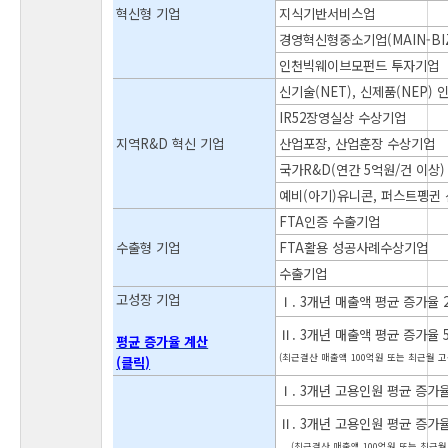
혁신형 기업
지식기반서비스업
경영혁신형중소기업(MAIN-BI
인천빅웨이브모펀드 투자기업
신기술(NET), 신제품(NEP)
IR52장영실상 수상기업
지역R&D 혁신 기업
산업포장, 산업훈장 수상기업
국가R&D(연간 5억원/건 이상
예비(아기)유니콘, 퍼스트펭귄
FTA인증 수출기업
수출형 기업
FTA활용 성공사례수상기업
수출기업
고성장 기업
Ⅰ. 3개년 매출액 평균 증가율 
Ⅱ. 3개년 매출액 평균 증가율 
평균 증가율 계산
(최근결산 매출액 100억원 또는 최근월 고
(클릭)
Ⅰ. 3개년 고용인원 평균 증가율
Ⅱ. 3개년 고용인원 평균 증가율
(최근결산 매출액 100억원 또는 최근월 