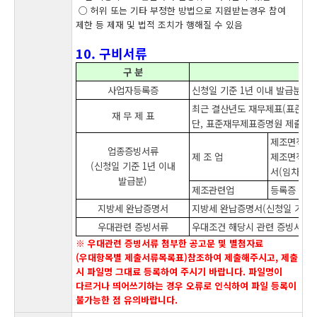
○ 허위 또는 기타 부정한 방법으로 지원받는경우 참여
제한 등 제재 및 법적 조치가 행해질 수 있음
10. 구비서류
구 분
사업자등록증
신청일 기준 1년 이내 발급분
최근 결산년도 재무제표(표준재
재 무 제 표
단, 표준재무제표증명원 제출이 
제조면적 50
업종증빙서류
제 조 업
제조면적 5
(신청일 기준 1년 이내
서(임차시必
발급분)
제조관련업
등록증 및 
지방세 완납증명서
지방세 완납증명서(신청일 기준 
우대관련 증빙서류
우대조건 해당시 관련 증빙서류
※ 우대관련 증빙서류 첨부한 공고문 및 별첨자료
(우대항목별 제출서류목록표)참조하여 제출해주시고, 제출
시 파일명 그대료 등록하여 주시기 바랍니다. 파일명이
다르거나 띄어쓰기하는 경우 오류로 인식하여 파일 등록이
불가능한 점 유의바랍니다.