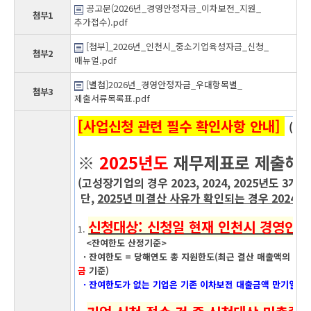
공고문(2026년_경영안정자금_이차보전_지원_
첨부1
추가접수).pdf
[첨부]_2026년_인천시_중소기업육성자금_신청_
첨부2
매뉴얼.pdf
[별첨]2026년_경영안정자금_우대항목별_
첨부3
제출서류목록표.pdf
[사업신청 관련 필수 확인사항 안내]
(사업
※
2025년도
재무제표로 제출해
(고성장기업의 경우 2023, 2024, 2025년도 3개
단,
2025년 미결산 사유가 확인되는 경우 2024
신청대상: 신청일 현재 인천시 경영안정
1.
<잔여한도 산정기준>
· 잔여한도 = 당해연도 총 지원한도(최근 결산 매출액의 1/3
금
기준)
· 잔여한도가 없는 기업은 기존 이차보전 대출금액 만기일 이