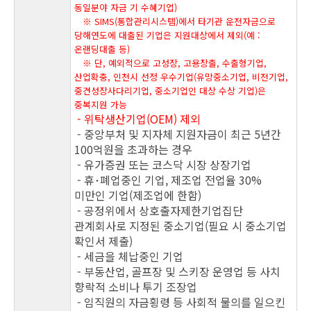
동일분야 자금 기 수혜기업)
※ SIMS(통합관리시스템)에서 타기관 운전자금으로
당해연도에 대출된 기업은 지원대상에서 제외(예 :
온랜딩대출 등)
※ 단, 예외적으로 고성장, 고용창출, 수출형기업,
산업확충, 인천시 선정 우수기업(유망중소기업, 비전기업,
중견성장사다리기업, 중소기업인 대상 수상 기업)은
중복지원 가능
- 위탁생산기업(OEM) 제외
- 중앙부처 및 지자체 지원자금이 최근 5년간
100억원을 초과하는 경우
- 유가증권 또는 코스닥 시장 상장기업
- 휴･폐업중인 기업, 제조업 전업율 30%
미만인 기업(제조업에 한함)
- 공정위에서 상호출자제한기업집단
관계회사로 지정된 중소기업(필요 시 중소기업
확인서 제출)
- 세금을 체납중인 기업
- 부동산업, 골프장 및 스키장 운영업 등 사치
향락적 소비나 투기 조장업
- 임직원의 자금횡령 등 사회적 물의를 일으킨