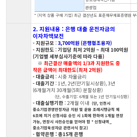
관광업
* (지역 상품 구매 기업) 최근 결산년도 표준재무제표증명원 부속
2. 지원내용
: 은행 대출 운전자금의
이자차액보전
-
지원규모
:
3
,700
억원
(은행협조융자)
- 지원한도
:
기업당 최저 2억원 ~ 최대 100억원
(기업별 세부심사기준에 따라 다름)
※
최근결산 매출액의 1/3과 지원한도 중
작은 금액이 최대한도(최저 2억원)
- 대출금리
:
시중 자율금리
- 대출기간
:
1년, 2년(만기일시상환), 3년
(6개월거치 30개월(5회) 분할상환)
(단, 수출기업: 6개월 또는 1년 만기일시상환)
- 대출실행기한
:
2개월 이내
(단, 인천시
중소기업경영안정자금 지원 및 운용 조례시행규칙 제
6조에 의거 신청사유 승인 시 1회에 한하여 1개월 연장
가능, 연장시 사전승인을 얻어야 함 * 신청내역_
중소기업육성자금 관련서식 참고)
- 협약은행 : 총15개 은행