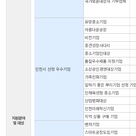
국가보훈대상자 기부업체
유망중소기업
아름다운공장
비전기업
중견성장사다리
중소기업인대상
품질우수제품 지정기업
인천시 선정 우수기업
소상공인경영대상기업
가족친화기업
일하기 좋은 뿌리기업 선정 기
인재육성형 중소기업
산업평화대상
인천미래혁신기업
지역 상품 구매 기업
지원분야
및 대상
벤처기업
스마트공장도입기업