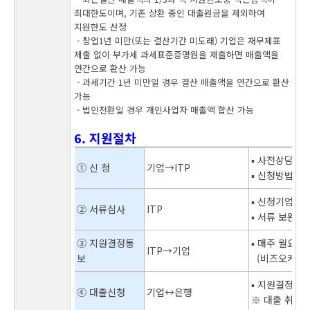
최대한도이며, 기존 상환 중인 대출원금을 제외하여
지원한도 산정
- 창업1년 미만(또는 결산기간 미도래) 기업은 재무제표
제출 없이 부가세 과세표준증명원을 제출하면 매출액을
연간으로 환산 가능
- 과세기간 1년 미만일 경우 결산 매출액을 연간으로 환산
가능
- 법인전환일 경우 개인사업자 매출액 합산 가능
6. 지원절차
▪ 사전상담 :
① 신 청
기업→ITP
▪ 신청방법 : 온라
▪ 신청기업 지
② 서류심사
ITP
▪ 서류 보완이
③ 지원결정통
▪ 매주 월요일
ITP→기업
보
(비즈오케이에
▪ 지원결정통보
④ 대출신청
기업↔은행
※ 대출 취급