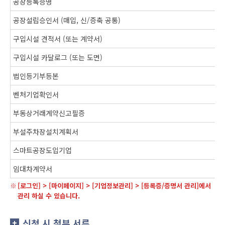
공장등록증명
공장설립승인서 (매입, 신/증축 공통)
구입시설 견적서 (또는 계약서)
구입시설 카달로그 (또는 도면)
법인등기부등본
벤처기업확인서
부동상거래계약신고필증
부설주차장설치계획서
스마트공장도입기업
임대차계약서
[로그인] > [마이페이지] > [기업정보관리] > [등록증/증명서 관리]에서
관리 하실 수 있습니다.
신청 시 첨부 서류