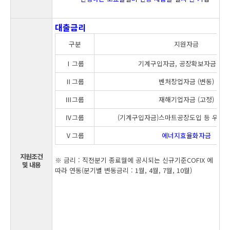
대출금리
구분
지원자금
Ⅰ그룹
기계구입자금, 공장확보자금 (변동
Ⅱ그룹
벤처창업자금 (변동)
Ⅲ그룹
재해기업자금 (고정)
Ⅳ그룹
(기계구입자금)스마트공장도입 등 우대자금
Ⅴ그룹
에너지효율화자금
지원조건
※ 금리 : 직전분기 종료월에 공시되는 신규기준COFIX 에
및 내용
따라 연동(분기별 변동금리 : 1월, 4월, 7월, 10월)