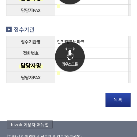
담당자FAX
접수기관
접수기관명
인천테크노파크
전화번호
담당자명
담당자FAX
목록
bizok 이용자 매뉴얼
[21554] 인천광역시 남동구 정각로29(구월동)