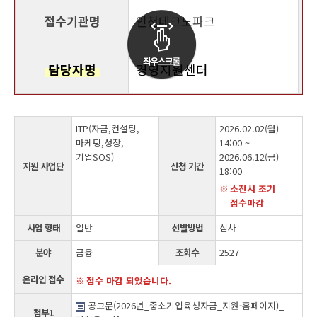
접수기관명
인천테크노파크
담당자명
경영지원센터
ITP(자금,컨설팅,
2026.02.02(월)
마케팅,성장,
14:00 ~
기업SOS)
2026.06.12(금)
지원 사업단
신청 기간
18:00
소진시 조기
접수마감
사업 형태
일반
선발방법
심사
분야
금융
조회수
2527
온라인 접수
접수 마감 되었습니다.
공고문(2026년_중소기업육성자금_지원-홈페이지)_
첨부1