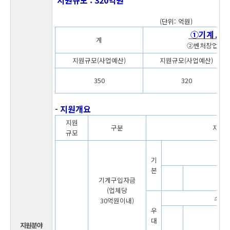
지원규모 : 320억원
(단위: 억원)
①기계․공
계
②벤처창업 ③
지원규모(사업예산)
지원규모(사업예산)
350
320
-
지원개요
지원
구분
지 원
규모
기
본
기계구입자금
(업체당
스마
30억원이내)
우
대
지원분야