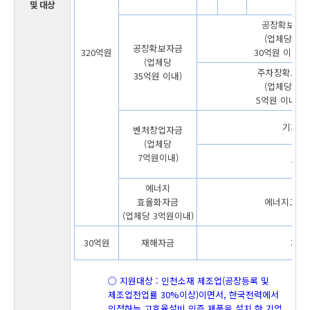
및 대상
공장확보
(업체당
공장확보자금
320억원
30억원 이내)
(업체당
주차장확보
35억원 이내)
(업체당
5억원 이내)
기계구
벤처창업자금
(업체당
7억원이내)
운전
에너지
효율화자금
에너지고효
(업체당 3억원이내)
30억원
재해자금
재해
○ 지원대상 : 인천소재 제조업(공장등록 및
제조업전업률 30%이상)이면서, 한국전력에서
인정하는 고효율설비 인증 제품을 설치 한 기업