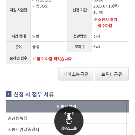
기업SOS)
2025.07.10(목)
지원 사업단
신청 기간
15:00
소진시 조기
접수마감
사업 형태
일반
선발방법
심사
분야
금융
조회수
540
온라인 접수
접수 마감 되었습니다.
페이스북공유
트위터공유
신청 시 첨부 서류
제출서류명
공장등록증
지방세완납증명서