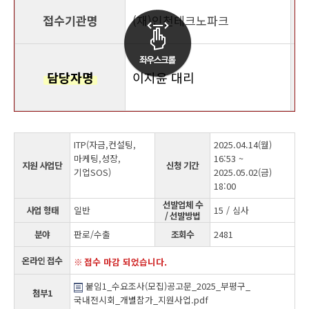
접수기관명
(재)인천테크노파크
담당자명
이지윤 대리
ITP(자금,컨설팅,
2025.04.14(월)
마케팅,성장,
16:53 ~
지원 사업단
신청 기간
기업SOS)
2025.05.02(금)
18:00
선발업체 수
사업 형태
일반
15 / 심사
/ 선발방법
분야
판로/수출
조회수
2481
온라인 접수
접수 마감 되었습니다.
붙임1_수요조사(모집)공고문_2025_부평구_
첨부1
국내전시회_개별참가_지원사업.pdf