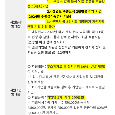
1. - 부평구 관내 본사 또는 공장을 보유한
중소(제조)기업
2.- 전년도 수출실적 2천만불 이하 기업
(2024년 수출실적증명서 기준)
3.- 인천시 국내전시회 개별참가 지원사업
지원분야
및 대상
선정 기업 신청 불가
❍ 대상전시 : 2025년 국내 개최 전시‧박람회(1월~11월)
※ 선정 후 금년도 참가 완료 전시회도 소급 적용지원
(선정일 이전 참여 전시회)
※ 선정기업은 지원금 신청마감 기한까지 전시회 참가 및
지원금 신청 완료 必 (12/5까지)
❍ 지원내용 :
부스임차료 및 장치비의 80% (VAT 제외)
❍ 지원방법
- 기업 : 전시 참가 완료 2주 이내에 사업실적 및 지원금
신청서 제출
- ITP : 기업별 제출서류 검토 후 기업명의 계좌로 지원금
지원조건
지급
및 내용
❍ 지원금액 :
기업당 1회, 최대 200만원
※ 지원예시 : 총 참가비 2,750,000원(공급가
2,500,000원, 부가세 250,000원)일경우 공급가의 80%인
2,000,000원 지원가능