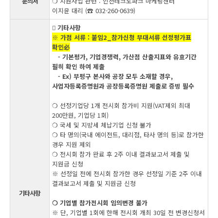
문의처
❍ 지원사업 관련 : 인천테크노파크 마케팅센터
이지윤 대리 (☎ 032-260-0639)
󰏚 기타사항
※ 가점 서류 : 붙임2_참가신청 부대서류 선정평가표
확인
必
- 기본평가, 기업경쟁력, 가산점 산출지표와 유효기간
필히 확인 하여 제출
- Ex) 부평구 본사와 공장 모두 소재할 경우,
사업자등록증명원과 공장등록증명원 제출로 증빙 필수
❍ 선정기업당 1개 전시회 참가비 지원(VAT제외 최대
200만원, 기업당 1회)
❍ 국세 및 지방세 체납기업 신청 불가
❍ 타 명의(국내 에이전트, 대리점, 타사 명의 등)로 참가한
경우 지원 제외
❍ 전시회 참가 완료 후 2주 이내 결과보고서 제출 및
지원금 신청
※ 선정일 전에 전시회 참가한 경우 선정일 기준 2주 이내
결과보고서 제출 및 지원금 신청
기타사항
❍ 기업별 참가전시회 임의변경 불가
※ 단, 기업별 1회에 한해 전시회 개최 30일 전 변경신청서