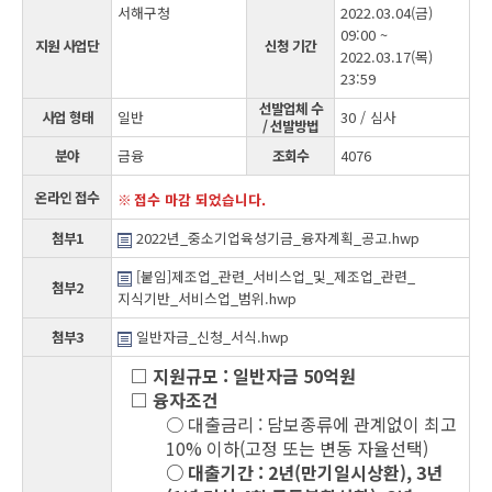
서해구청
2022.03.04(금)
09:00 ~
지원 사업단
신청 기간
2022.03.17(목)
23:59
선발업체 수
사업 형태
일반
30 / 심사
/ 선발방법
분야
금융
조회수
4076
온라인 접수
접수 마감 되었습니다.
첨부1
2022년_중소기업육성기금_융자계획_공고.hwp
[붙임]제조업_관련_서비스업_및_제조업_관련_
첨부2
지식기반_서비스업_범위.hwp
첨부3
일반자금_신청_서식.hwp
□ 지원규모 : 일반자금 50억원
□ 융자조건
○ 대출금리 : 담보종류에 관계없이 최고
10% 이하(고정 또는 변동 자율선택)
○ 대출기간 : 2년(만기일시상환), 3년