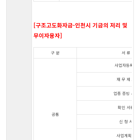
[구조고도화자금-인천시 기금의 저리 및
무이자융자]
구 분
서 류
사업자등록증
재 무 제 표
업종 증빙 서류
확인 서류
공통
신 청 서
사업계획서