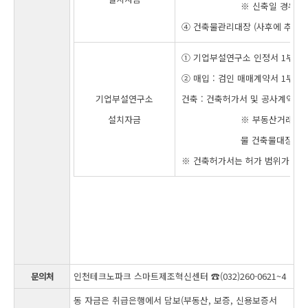
※ 신축일 경우 견
④ 건축물관리대장 (사후에 추가된,
① 기업부설연구소 인정서 1부
② 매입 : 검인 매매계약서 1부 
기업부설연구소
건축 : 건축허가서 및 공사계약서(
설치자금
※ 부동산거래계약
물 건축물대장 제
※ 건축허가서는 허가 범위가 아
문의처
인천테크노파크 스마트제조혁신센터 ☎(032)260-0621~4
동 자금은 취급은행에서 담보(부동산, 보증, 신용보증서