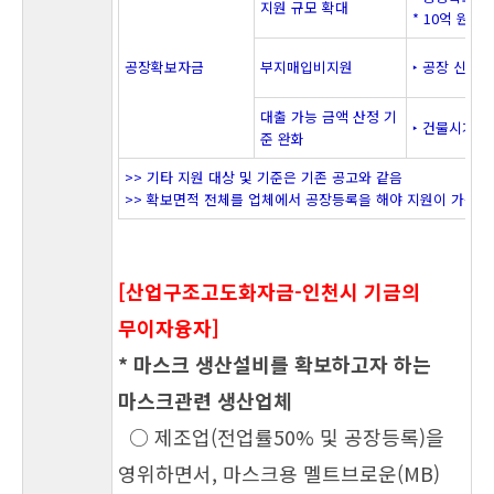
지원 규모 확대
* 10억 원 
공장확보자금
부지매입비지원
‣ 공장 신축
대출 가능 금액 산정 기
‣ 건물시가표
준 완화
>> 기타 지원 대상 및 기준은 기존 공고와 같음
>> 확보면적 전체를 업체에서 공장등록을 해야 지원이 가능함
[산업구조고도화자금-인천시 기금의
무이자융자]
* 마스크 생산설비를 확보하고자 하는
마스크관련 생산업체
○ 제조업(전업률50% 및 공장등록)을
영위하면서,
마스크용 멜트브로운(MB)