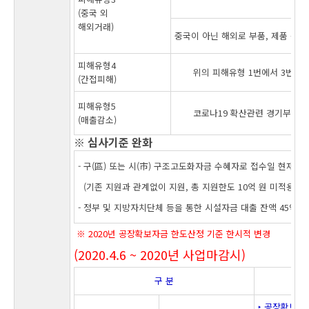
(중국 외
해외거래)
중국이 아닌 해외로 부품, 제품 등을
피해유형4
위의 피해유형 1번에서 3번까
(간접피해)
피해유형5
코로나19 확산관련 경기부진으
(매출감소)
※ 심사기준 완화
- 구(區) 또는 시(市) 구조고도화자금 수혜자로 접수일 현재 
(기존 지원과 관계없이 지원, 총 지원한도 10억 원 미적용)
- 정부 및 지방자치단체 등을 통한 시설자금 대출 잔액 45억 
※
2020년 공장확보자금 한도산정 기준 한시적 변경
(2020.4.6 ~ 2020년 사업마감시)
구 분
‣ 공장확보자