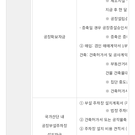
※ 제조시설 설치
지급 후 한 달 이
※ 공장설립승인서
- 증축일 경우 공장증설승인서로 
공장확보자금
※ 증축은 증축 이
② 매입: 검인 매매계약서 1부 (
건축: 건축허가서 및 공사계약서(견
※ 부동산거래계약
건물 건축물대장 
※ 집단 중도금 
※ 건축허가서는 
① 부설 주차장 설치계획서 (주차
※ 법정 주차대수 
국가산단 내
② 건축허가서 또는 공작물축조허가
공장부설주차장
③ 주차장 설치 비용 견적서 (또는
설치자금