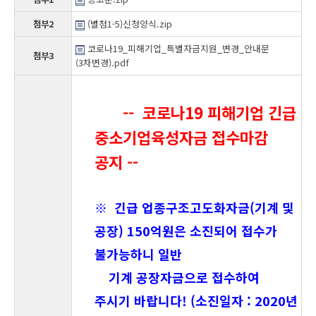
첨부2
(별첨1-5)신청양식.zip
코로나19_피해기업_특별자금지원_변경_안내문
첨부3
(3차변경).pdf
-- 코로나19 피해기업 긴급
중소기업육성자금 접수마감
공지 --
※ 긴급 업종구조고도화자금(기계 및
공장) 150억원은 소진되어 접수가
불가능하니 일반
기계
공장
자금으로 접수하여
주시기 바랍니다! (소진일자 : 2020년