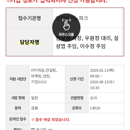
접수기관명
인천테크노파크
임유정 과장, 우원정 대리, 설
담당자명
성엽 주임, 이수정 주임
ITP(자금,컨설팅,
2020.02.13(목)
마케팅,성장,
09:00 ~
지원 사업단
신청 기간
기업SOS)
2020.08.12(수)
16:30
사업 형태
일반
선발방법
심사
분야
금융
조회수
14520
온라인 접수
접수 마감 되었습니다.
첨부1
공고문.zip