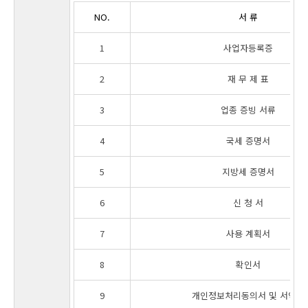
NO.
서 류
1
사업자등록증
2
재 무 제 표
3
업종 증빙 서류
4
국세 증명서
5
지방세 증명서
6
신 청 서
7
사용 계획서
8
확인서
9
개인정보처리동의서 및 서약서