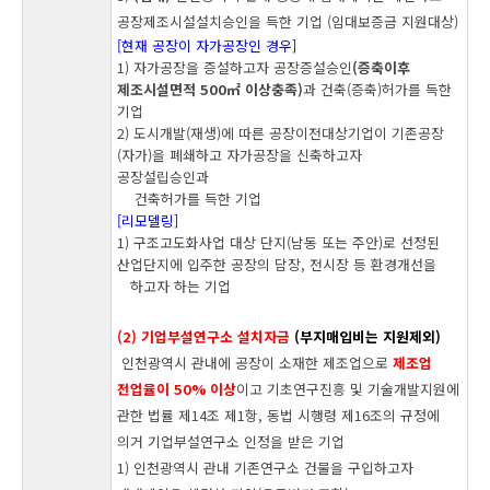
공장제조시설설치승인을 득한 기업 (임대보증금 지원대상)
[현재 공장이 자가공장인 경우]
1) 자가공장을 증설하고자 공장증설승인
(증축이후
제조시설면적 500㎡ 이상충족)
과 건축(증축)허가를 득한
기업
2) 도시개발(재생)에 따른 공장이전대상기업이 기존공장
(자가)을 폐쇄하고 자가공장을 신축하고자
공장설립승인과
건축허가를 득한 기업
[리모델링]
1) 구조고도화사업 대상 단지(남동 또는 주안)로 선정된
산업단지에 입주한 공장의 담장, 전시장 등 환경개선을
하고자 하는 기업
(2) 기업부설연구소 설치자금
(부지매입비는 지원제외)
인천광역시 관내에 공장이 소재한 제조업으로
제조업
전업율이 50% 이상
이고
기초연구진흥 및 기술개발지원에
관한 법률 제14조 제1항, 동법 시행령 제16조의 규정에
의거 기업부설연구소 인정을 받은 기업
1) 인천광역시 관내 기존연구소 건물을 구입하고자