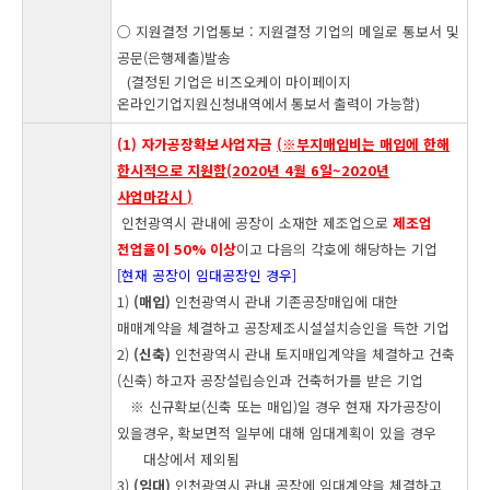
○ 지원결정 기업통보 : 지원결정 기업의 메일로 통보서 및
공문(은행제출)발송
(결정된 기업은 비즈오케이 마이페이지
온라인기업지원신청내역에서 통보서 출력이 가능함)
(1) 자가공장확보사업자금
(
※
부지매입비는 매입에 한해
한시적으로 지원함(
2020년 4월 6일~2020년
사업마감시
)
인천광역시 관내에 공장이 소재한 제조업으로
제조업
전업율이 50% 이상
이고
다음의 각호에 해당하는 기업
[현재 공장이 임대공장인 경우]
1)
(매입)
인천광역시 관내 기존공장매입에 대한
매매계약을 체결하고 공장제조시설설치승인을 득한 기업
2)
(신축)
인천광역시 관내 토지매입계약을 체결하고 건축
(신축) 하고자 공장설립승인과 건축허가를 받은 기업
※ 신규확보(신축 또는 매입)일 경우 현재 자가공장이
있을경우, 확보면적 일부에 대해 임대계획이 있을 경우
대상에서 제외됨
3)
(임대)
인천광역시 관내 공장에 임대계약을 체결하고