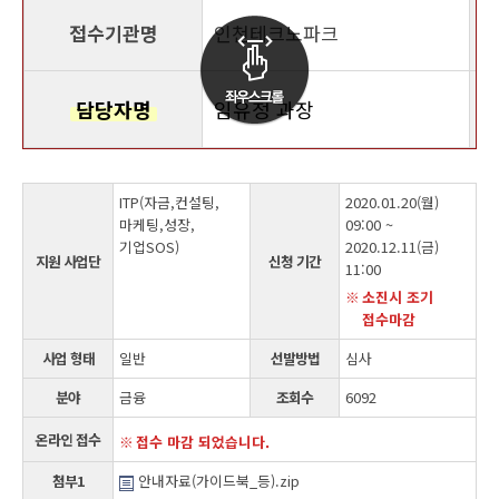
접수기관명
인천테크노파크
담당자명
임유정 과장
ITP(자금,컨설팅,
2020.01.20(월)
마케팅,성장,
09:00 ~
기업SOS)
2020.12.11(금)
지원 사업단
신청 기간
11:00
소진시 조기
접수마감
사업 형태
일반
선발방법
심사
분야
금융
조회수
6092
온라인 접수
접수 마감 되었습니다.
첨부1
안내자료(가이드북_등).zip