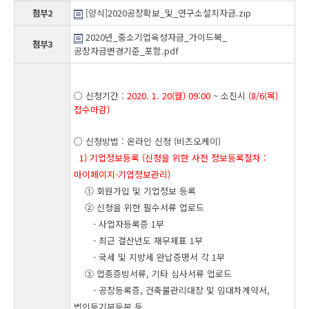
첨부2
[양식]2020공장확보_및_연구소설치자금.zip
2020년_중소기업육성자금_가이드북_
첨부3
공장자금변경기준_포함.pdf
○ 신청기간 :
2020. 1. 20(월) 09:00
~ 소진시
(8/6(목)
접수마감)
○ 신청방법 : 온라인 신청 (비즈오케이)
1) 기업정보등록 (신청을 위한 사전 정보등록절차 :
마이페이지-기업정보관리)
① 회원가입 및 기업정보 등록
② 신청을 위한 필수서류 업로드
- 사업자등록증 1부
- 최근 결산년도 재무제표 1부
- 국세 및 지방세 완납증명서 각 1부
③ 업종증빙서류, 기타 심사서류 업로드
- 공장등록증, 건축물관리대장 및 임대차계약서,
법인등기부등본 등