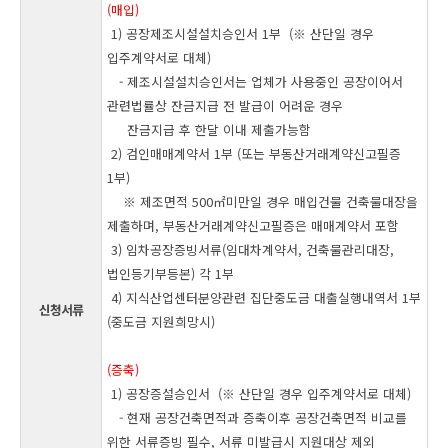
(매입)
1) 공장제조시설설치승인서 1부 (
※
산단일 경우
입주계약서로 대체)
- 제조시설설치승인서는 업체가 사용중인 공장이어서
관련법률상 잔금지급 전 발급이 어려운 경우
잔금지급 후 한달 이내 제출가능함
2) 검인매매계약서 1부 (또는 부동산거래계약신고필증
1부)
※ 제조면적 500㎡미만일 경우 매입건물 건축물대장을
제출하며, 부동산거래계약신고필증은 매매계약서 포함
3) 임차공장증빙서류(임대차계약서, 건축물관리대장,
법인등기부등본) 각 1부
4) 지식산업센터분양관련 집단중도금 대출실행내역서 1부
신청서류
(중도금 지원희망시)
(증축)
1)
공장증설승인서
(
※
산단일 경우 입주계약서로 대체)
- 현재 공장건축면적과 증축이후 공장건축면적 비교를
위한 서류증빙 필수, 서류 미발급시 지원대상 제외