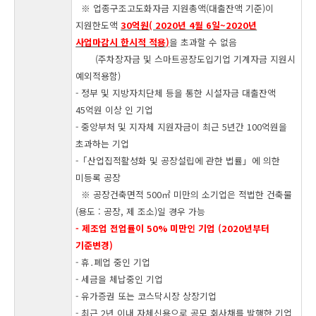
※ 업종구조고도화자금 지원총액(대출잔액 기준)이
지원한도액
30억원( 2020년 4월 6일~2020년
사업마감시 한시적 적용)
을 초과할 수 없음
(주차장자금 및 스마트공장도입기업 기계자금 지원시
예외적용함)
- 정부 및 지방자치단체 등을 통한 시설자금 대출잔액
45억원 이상 인 기업
- 중앙부처 및 지자체 지원자금이 최근 5년간 100억원을
초과하는 기업
-「산업집적활성화 및 공장설립에 관한 법률」에 의한
미등록 공장
※ 공장건축면적 500㎡ 미만의 소기업은 적법한 건축물
(용도 : 공장, 제 조소)일 경우 가능
- 제조업 전업률이 50% 미만인 기업 (2020년부터
기준변경)
- 휴․폐업 중인 기업
- 세금을 체납중인 기업
- 유가증권 또는 코스닥시장 상장기업
- 최근 2년 이내 자체신용으로 공모 회사채를 발행한 기업