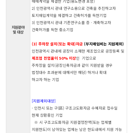
매매계약을 체결한 기업(용도변경 포함)
2) 인천광역시 관내 연구소용으로 건축을 추진하고자
토지매입계약을 체결하고 건축허가를 득한기업
3) 인천광역시 관내 기존연구소를 증ㆍ개축하고자
지원분야
건축허가를 득한 중소기업
및 대상
(3) 주차장 설치(또는 확대)자금
(부지매입비는 지원제외)
인천광역시 관내에 공장이 소재한 제조업으로 공장등록 및
제조업 전업율이 50% 이상
인
기업으로
주차장을 설치(공장신축자금과 같이 지원받을 경우
법정대수 초과분에 대해서만 해당) 하거나 확대
하고자 하는 기업
[지원제외대상]
- 인천시 또는 구(區) 구조고도화자금 수혜자로 접수일
현재 상환중인 기업
※ 시 구조고도화자금 지원결정잔액(또는 업체별
지원한도)이 남아있는 업체는 남은 한도내에서 지원 가능