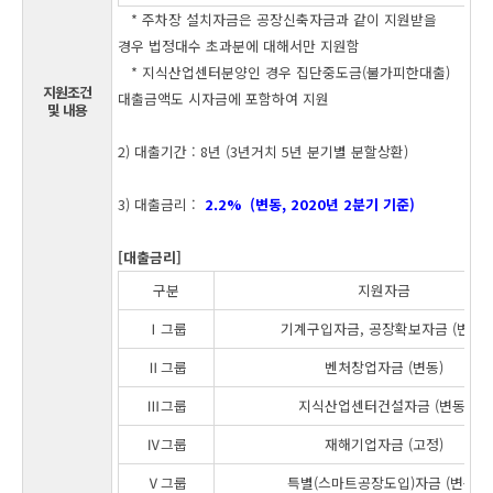
* 주차장 설치자금은 공장신축자금과 같이 지원받을
경우 법정대수 초과분에 대해서만 지원함
* 지식산업센터분양인 경우 집단중도금(불가피한대출)
지원조건
대출금액도 시자금에 포함하여 지원
및 내용
2) 대출기간 : 8년 (3년거치 5년 분기별 분할상환)
3) 대출금리 :
2.2%
(변동, 2020년 2분기 기준)
[대출금리]
구분
지원자금
Ⅰ그룹
기계구입자금, 공장확보자금 (변동)
Ⅱ그룹
벤처창업자금 (변동)
Ⅲ그룹
지식산업센터건설자금 (변동)
Ⅳ그룹
재해기업자금 (고정)
Ⅴ그룹
특별(스마트공장도입)자금 (변동)