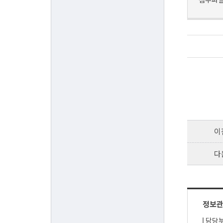
이
다
정보
담당부