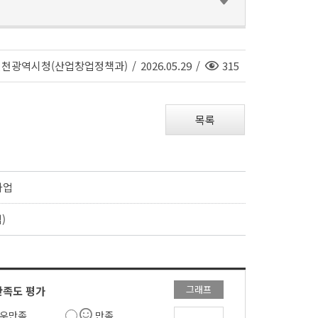
조
인천광역시청(산업창업정책과)
/
2026.05.29
/
315
회
수
목록
사업
)
그래프
만족도 평가
우만족
만족