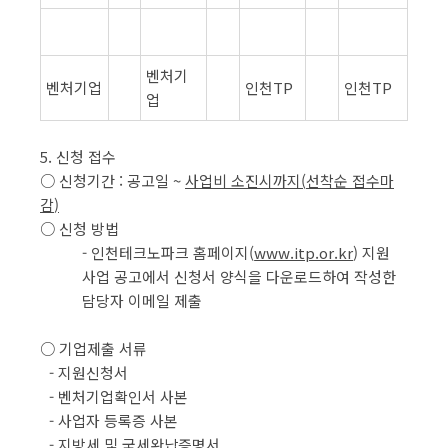
벤처기
벤처기업
인천TP
인천TP
업
5. 신청 접수
○ 신청기간 : 공고일 ~
사업비 소진시까지
(
선착순 접수마
감
)
○ 신청 방법
- 인천테크노파크 홈페이지(
www.itp.or.kr
) 지원
사업 공고에서 신청서 양식을 다운로드하여 작성한
담당자 이메일 제출
○ 기업제출 서류
- 지원신청서
- 벤처기업확인서 사본
- 사업자 등록증 사본
- 지방세 및 국세완납증명서