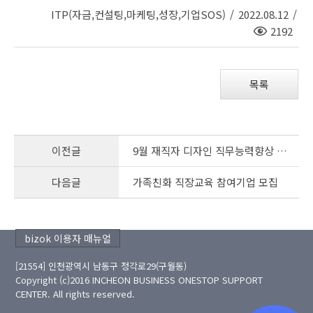
ITP(자금,컨설팅,마케팅,성장,기업SOS)
/
2022.08.12
/
조
2192
회
수
목록
이전글
9월 재직자 디자인 직무능력향상 교육 교육생 모집
다음글
가족친화 직장교육 참여기업 모집
bizok 이용자 매뉴얼
[21554] 인천광역시 남동구 정각로29(구월동)
Copyright (c)2016 INCHEON BUSINESS ONESTOP SUPPORT
CENTER. All rights reserved.