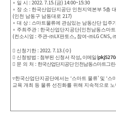
: 2022. 7.15.(
) 14:00~15:30
∘
일 시
금
:
5
∘
장 소
한국산업단지공단 인천지역본부
층 
(
217)
인천 남동구 남동대로
:
∘
대 상
스마트물류에 관심있는 남동산단 입주기
:
(
∘
주최주관
한국산업단지공단
인천남동스마트
(
:
-
LX
,
-
LG CNS,
컨소시엄
주관
㈜
판토스
참여
㈜
: 2022. 7.13.(
)
󰋪
신청기한
수
:
,
(
pkj5270
󰋪
신청방법
첨부된 신청서 작성
이메일
:
󰋪
문 의 처
한국산업단지공단 인천남동스마트그
‘
’
‘
▿
한국산업단지공단에서는
스마트 물류
및
스
교육 개최 등 물류 선진화를 위해 지속적으로 