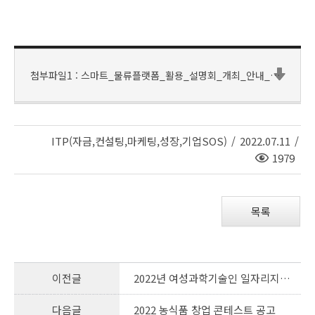
첨부파일1 : 스마트_물류플랫폼_활용_설명회_개최_안내_및_신청서.pdf
ITP(자금,컨설팅,마케팅,성장,기업SOS)
/
2022.07.11
/
조
1979
회
수
목록
이전글
2022년 여성과학기술인 일자리지원사업
다음글
2022 농식품 창업 콘테스트 공고