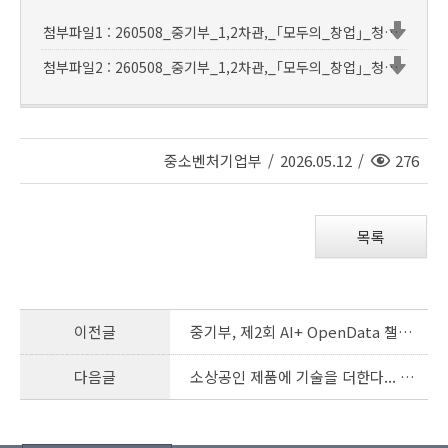
첨부파일1 : 260508_중기부_1,2차관,_｢모두의_창업｣_청년_창업_열기_확산_위해_전국_누빈다.hwpx
첨부파일2 : 260508_중기부_1,2차관,_｢모두의_창업｣_청년_창업_열기_확산_위해_전국_누빈다.pdf
조
중소벤처기업부
/
2026.05.12
/
276
회
수
목록
이전글
중기부, 제2회 AI+ OpenData 챌린지 개최
다음글
소상공인 제품에 기술을 더한다... 중기부, ‘생활문화 혁신지원’ 400억원 투입