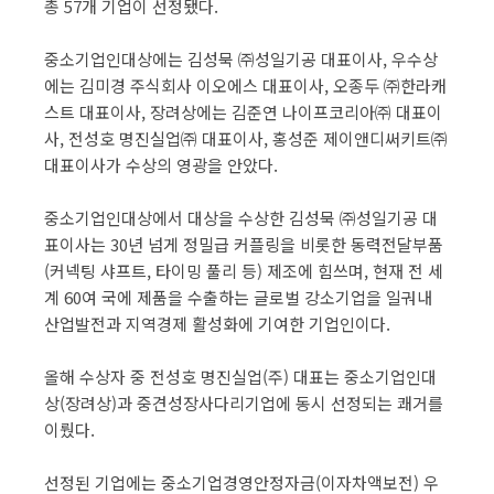
총 57개 기업이 선정됐다.
중소기업인대상에는 김성묵 ㈜성일기공 대표이사, 우수상
에는 김미경 주식회사 이오에스 대표이사, 오종두 ㈜한라캐
스트 대표이사, 장려상에는 김준연 나이프코리아㈜ 대표이
사, 전성호 명진실업㈜ 대표이사, 홍성준 제이앤디써키트㈜
대표이사가 수상의 영광을 안았다.
중소기업인대상에서 대상을 수상한 김성묵 ㈜성일기공 대
표이사는 30년 넘게 정밀급 커플링을 비롯한 동력전달부품
(커넥팅 샤프트, 타이밍 풀리 등) 제조에 힘쓰며, 현재 전 세
계 60여 국에 제품을 수출하는 글로벌 강소기업을 일궈내
산업발전과 지역경제 활성화에 기여한 기업인이다.
올해 수상자 중 전성호 명진실업(주) 대표는 중소기업인대
상(장려상)과 중견성장사다리기업에 동시 선정되는 쾌거를
이뤘다.
선정된 기업에는 중소기업경영안정자금(이자차액보전) 우