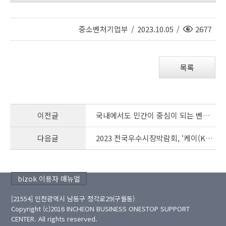
조
중소벤처기업부
/
2023.10.05
/
2677
회
수
목록
이전글
국내에서도 민간이 중심이 되는 벤처모기금(펀드) 시대 열린다
다음글
2023 전국우수시장박람회, ‘케이(K)-마켓 페어’ 열린다 다시 시장! 내 삶속의 시장
bizok 이용자 매뉴얼
[21554] 인천광역시 남동구 정각로29(구월동)
Copyright (c)2016 INCHEON BUSINESS ONESTOP SUPPORT
CENTER. All rights reserved.