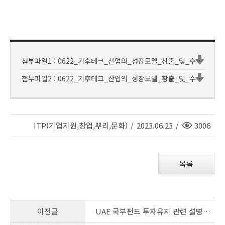
첨부파일1 : 0622_기후테크_산업의_성장모델_창출_및_수출산업_전략_수립.hwpx
첨부파일2 : 0622_기후테크_산업의_성장모델_창출_및_수출산업_전략_수립.pdf
조
ITP(기업지원,창업,뿌리,문화)
/
2023.06.23
/
3006
회
수
목록
이전글
UAE 국부펀드 투자유지 관련 설명자료 공유