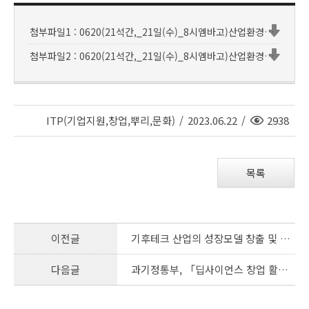
첨부파일1 : 0620(21석간,_21일(수)_8시엠바고)산업환경과,_산업별_순환_경제_선도_사업(프로젝트)_추진.hwpx
첨부파일2 : 0620(21석간,_21일(수)_8시엠바고)산업환경과,_산업별_순환_경제_선도_사업(프로젝트)_추진.pdf
조
ITP(기업지원,창업,뿌리,문화)
/
2023.06.22
/
2938
회
수
목록
이전글
기후테크 산업의 성장모델 창출 및 수출산업 전략 수립
다음글
과기정통부, 「딥사이언스 창업 활성화 방안」 발표