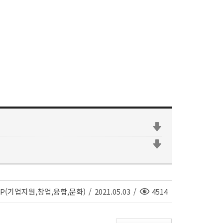
조
TP(기업지원,창업,융합,문화)
/
2021.05.03
/
4514
회
수