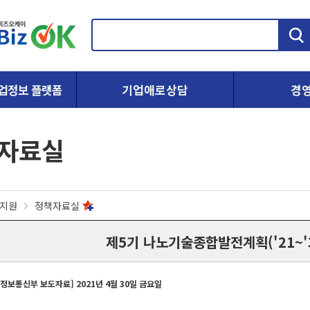
검
색
업정보 플랫폼
기업애로상담
경
자료실
지원
정책자료실
제5기 나노기술종합발전계획('21~'30
보통신부 보도자료] 2021년 4월 30일 금요일