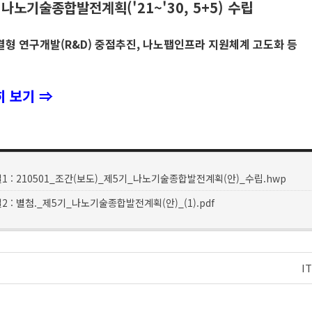
 나노기술종합발전계획('21~'30, 5+5) 수립
형 연구개발(R&D) 중점추진, 나노팹인프라 지원체계 고도화 등
 보기 ⇒
1 : 210501_조간(보도)_제5기_나노기술종합발전계획(안)_수립.hwp
 : 별첨._제5기_나노기술종합발전계획(안)_(1).pdf
I