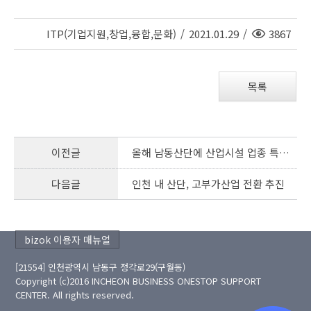
조
ITP(기업지원,창업,융합,문화)
/
2021.01.29
/
3867
회
수
목록
이전글
올해 남동산단에 산업시설 업종 특례지구 도입 검토
다음글
인천 내 산단, 고부가산업 전환 추진
bizok 이용자 매뉴얼
[21554] 인천광역시 남동구 정각로29(구월동)
Copyright (c)2016 INCHEON BUSINESS ONESTOP SUPPORT
CENTER. All rights reserved.