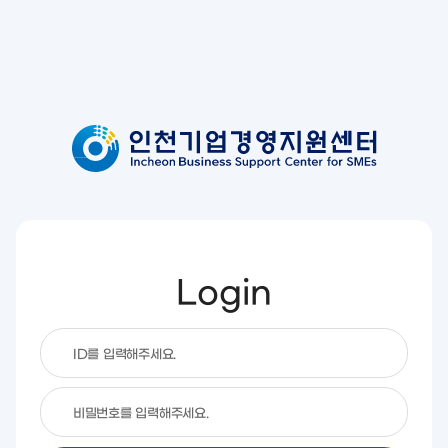
Login
아
이
디
비
밀
번